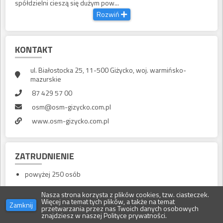
spółdzielni cieszą się dużym pow...
Rozwiń
KONTAKT
ul. Białostocka 25, 11-500 Giżycko, woj. warmińsko-
mazurskie
87 429 57 00
osm@osm-gizycko.com.pl
www.osm-gizycko.com.pl
ZATRUDNIENIE
powyżej 250 osób
Nasza strona korzysta z plików cookies, tzw. ciasteczek.
Więcej na temat tych plików, a także na temat
Zamknij
PROFIL DZIAŁALNOŚCI
przetwarzania przez nas Twoich danych osobowych
znajdziesz w naszej
Polityce prywatności
.