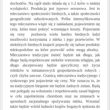
dochodów. Na ogół stado składa się z 1-2 krów o niskiej
wydajności. Produkcja jest typowo sezonowa. Jest to
mleczarstwo społeczności biednych, a także społeczności
geograficznie odizolowanych. Próba intensyfikowania
tego mleczarstwa wiąże się z nakładami, pojawieniem się
ceny, która musi pokryć wzrastające koszty. Pojawianie
się ceny pozbawia wielu bardzo biednych ludzi
możliwości korzystania z mleka i jego przetworów. W
niektórych biednych krajach pojawiły się tańsze produkty
mlekopodobne na które pozwolić sobie mogą ubodzy.
Mleczarstwo tradycyjne istnieć będzie tak długo, jak
długo będą
respektowane niektóre wierzenia religijne, jak
długo akceptowany będzie specyficzny styl życia
rolników w miniaturowych gospodarstwach rolnych -
czyli chyba zawsze. Granicą mleczarstwa tradycyjnego i
rynkowego jest pojawienie się ceny. Nie oznacza to, że
na tradycyjnym biegunie nie będzie żadnych zmian. Będą
one polegały na wdrażaniu i respektowaniu zasad higieny
w celu zapobieżenia chorobom oraz na zmianach w
sposobach racjonalnego spożywania mleka. Wzrastać
także będzie wśród ludności krajów bogatych tęsknota do