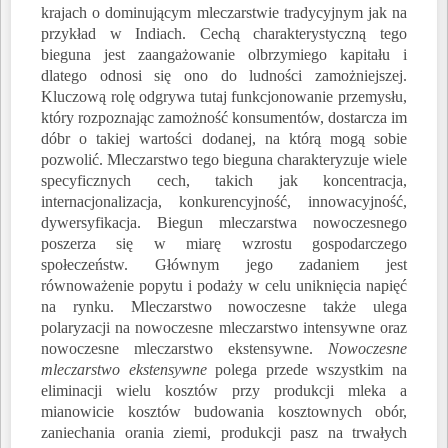
krajach o dominującym mleczarstwie tradycyjnym jak na
przykład w Indiach. Cechą charakterystyczną tego
bieguna jest zaangażowanie olbrzymiego kapitału i
dlatego odnosi się ono do ludności zamożniejszej.
Kluczową rolę odgrywa tutaj funkcjonowanie przemysłu,
który rozpoznając zamożność konsumentów, dostarcza im
dóbr o takiej wartości dodanej, na którą mogą sobie
pozwolić. Mleczarstwo tego bieguna charakteryzuje wiele
specyficznych cech, takich jak koncentracja,
internacjonalizacja, konkurencyjność, innowacyjność,
dywersyfikacja. Biegun mleczarstwa nowoczesnego
poszerza się w miarę wzrostu gospodarczego
społeczeństw. Głównym jego zadaniem jest
równoważenie popytu i podaży w celu uniknięcia napięć
na rynku. Mleczarstwo nowoczesne także ulega
polaryzacji na nowoczesne mleczarstwo intensywne oraz
nowoczesne mleczarstwo ekstensywne.
Nowoczesne
mleczarstwo ekstensywne
polega przede wszystkim na
eliminacji wielu kosztów przy produkcji mleka a
mianowicie kosztów budowania kosztownych obór,
zaniechania orania ziemi, produkcji pasz na trwałych