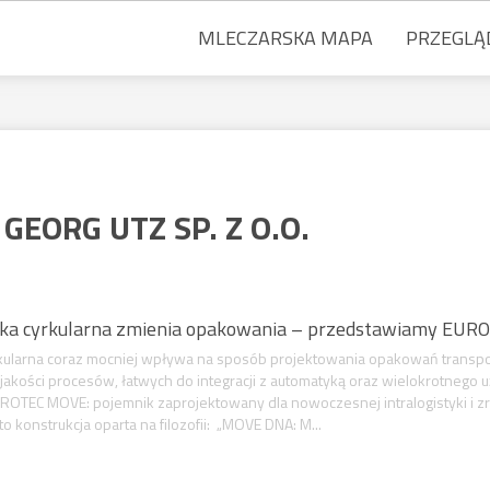
MLECZARSKA MAPA
PRZEGLĄ
:
GEORG UTZ SP. Z O.O.
rka cyrkularna zmienia opakowania – przedstawiamy EUR
ularna coraz mocniej wpływa na sposób projektowania opakowań transpor
jakości procesów, łatwych do integracji z automatyką oraz wielokrotnego u
UROTEC MOVE: pojemnik zaprojektowany dla nowoczesnej intralogistyki 
konstrukcja oparta na filozofii: „MOVE DNA: M...