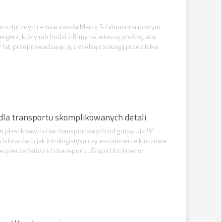
zyw sztucznych – mianowała Marca Schürmanna nowym
bergera, który odchodzi z firmy na własną prośbę, aby
at, przeprowadzając ją z wielką rozwagą przez kilka
dla transportu skomplikowanych detali
w plastikowych i tac transportowych od grupy Utz W
ch branżach jak intralogistyka czy e-commerce kluczowe
pieczeństwo ich transportu. Grupa Utz, lider w