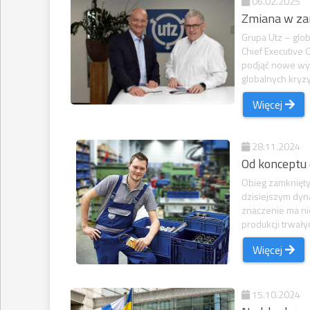
06.02.2025
Zmiana w za
Grupa Utz – gl
Chief Executive 
podjąć nowe wyz
globalnych kryzy
Więcej
28.11.2024
Od konceptu 
Obieg zamknięty
dzisiejszym dyn
znaczenie ma ni
produkcji trwał
Więcej
15.10.2024