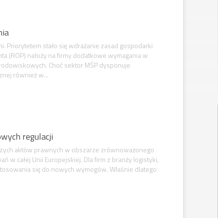
nia
i. Priorytetem stało się wdrażanie zasad gospodarki
enta (ROP) nałoży na firmy dodatkowe wymagania w
 środowiskowych. Choć sektor MŚP dysponuje
nej również w...
wych regulacji
ejszych aktów prawnych w obszarze zrównoważonego
w całej Unii Europejskiej. Dla firm z branży logistyki,
dostosowania się do nowych wymogów. Właśnie dlatego