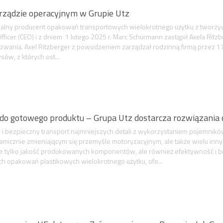
rządzie operacyjnym w Grupie Utz
obalny producent opakowań transportowych wielokrotnego użytku z twor
Officer (CEO) i z dniem 1 lutego 2025 r. Marc Schürmann zastąpił Axela Ritz
wania. Axel Ritzberger z powodzeniem zarządzał rodzinną firmą przez 17 l
sów, z których ost...
do gotowego produktu – Grupa Utz dostarcza rozwiązania 
 i bezpieczny transport najmniejszych detali z wykorzystaniem pojemnikó
amicznie zmieniającym się przemyśle motoryzacyjnym, ale także wielu inny
e tylko jakość produkowanych komponentów, ale również efektywność i bez
ych opakowań plastikowych wielokrotnego użytku, ofe...