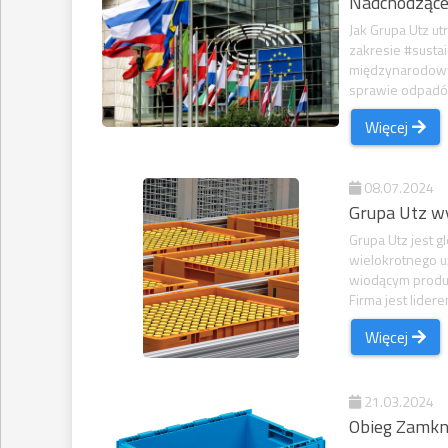
Nadchodzące
Jak Grupa Utz 
zakresie #sustai
międzynarodowyc
sprawie odpadó
Więcej
08.07.2024
Grupa Utz w
Grupa Utz jest 
wielokrotnego uż
wiodącym produc
Firma jest lider
Więcej
21.03.2024
Obieg Zamkni