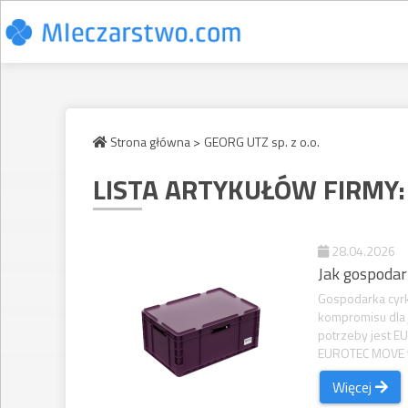
Strona główna >
GEORG UTZ sp. z o.o.
LISTA ARTYKUŁÓW FIRMY
28.04.2026
Jak gospoda
Gospodarka cyrk
kompromisu dla 
potrzeby jest E
EUROTEC MOVE to 
Więcej