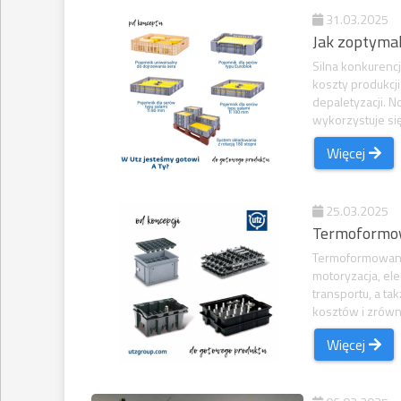
31.03.2025
Jak zoptymal
Silna konkurencj
koszty produkcj
depaletyzacji. 
wykorzystuje się
Więcej
25.03.2025
Termoformow
Termoformowanie
motoryzacja, ele
transportu, a t
kosztów i zrówn
Więcej