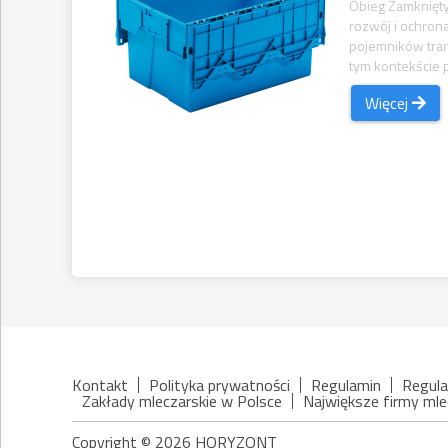
Obieg Zamknięty
rozwój i ochron
pojemników tra
tym kontekście p
Więcej
Kontakt
Polityka prywatności
Regulamin
Regula
Zakłady mleczarskie w Polsce
Największe firmy mle
Copyright © 2026 HORYZONT