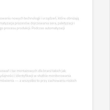
cowaniu nowych technologii i urządzeń, które obniżają
matyzacja procesów dojrzewania sera, paletyzacji i
o procesu produkcji. Podczas automatyzacji
wań i tac montażowych dla branż takich jak
ydajności i identyfikacji w służbie monitorowania
zamówienia — a wszystko to przy zachowaniu niskich