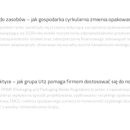
do zasobów – jak gospodarka cyrkularna zmienia opakowa
polskim rynku zaostrzyły się przepisy dotyczące zarządzania opakowaniam
obowiązujący od 2028 roku model rozszerzonej odpowiedzialności produc
 transparentności działań oraz zabezpieczenia finansowego zobowiązań
sem adaptacyjnym, obserwuje się wyraźny wzrost świadomości ekologicz
yce – jak grupa Utz pomaga firmom dostosować się do no
 PPWR (Packaging and Packaging Waste Regulation) to jeden z najważni
uż teraz wpływa na sposób projektowania, użytkowania i recyklingu opakowań 
 farmacji, FMCG i sektora spożywczego oznacza to konieczność szybkiego 
 z wiedzy i doświadczenia Grupy...