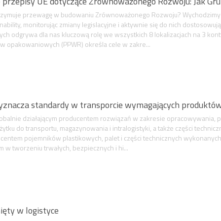
 przepisy UE dotyczące Zrównoważonego Rozwoju: Jak Gr
utrzymuje przewagę w budowaniu Zrównoważonego Rozwoju? Wychodzimy na
nability, monitorując zmiany legislacyjne i aktywnie się do nich dostosowu
h odgrywa dla nas kluczową rolę we wszystkich 8 lokalizacjach na 3 ko
w opakowaniowych (PPWR) określa cele w zakre...
yznacza standardy w transporcie wymagających produktó
globalnie działającym producentem rozwiązań w zakresie opracowywania, p
ytku do transportu, magazynowania i intralogistyki, a także części technic
entem pojemników plastikowych, palet i części technicznych wykonanych 
em w tworzeniu trwałych, bezpiecznych i hi...
ęty w logistyce