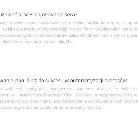
izować proces dojrzewania sera?
a na rynku mleczarskim i wzrastające oczekiwania klientów sprzyjają opra
i i zwiększają efektywność przedsiębiorstwa. Takim rozwiązaniem jest auto
Nowoczesne systemy robotów zapewniają dokładność i pełną kontrolę całeg
 plastikowe, higieniczne pojemniki, któ...
anie jako klucz do sukcesu w automatyzacji procesów
 szybko staje się poszukiwanym rozwiązaniem w produkcji trwałych opako
ktronika i intralogistyka. Dlaczego? Oferuje idealne połączenie trwałości, w
akże personalizacji rozumianej jako dopasowanie do indywidualnych cech 
oważonego rozwoju. Zalety termoformowanych tac z p...