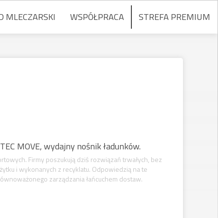
D MLECZARSKI
WSPÓŁPRACA
STREFA PREMIUM
OTEC MOVE, wydajny nośnik ładunków.
towych. Firmy poszukują dziś rozwiązań trwałych, bez
żytku i wykonanych z recyklatu. Odpowiedzią na te
i zrównoważonego zarządzania łańcuchem dostaw.