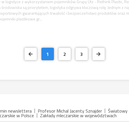
 w logistyce z wykorzystaniem pojemników Grupy Utz - Rethink Plastic, R
a środowiska są priorytetem, logistyka odgrywa kluczową rolę. Jednym z n
nsportowych gwarantujących trwałość i bezpieczeństwo produktów oraz
ojemniki plastikowe gr...
1
2
3
min newslettera
Profesor Michal Jacenty Sznajder
Światowy 
czarskie w Polsce
Zakłady mleczarskie w województwach