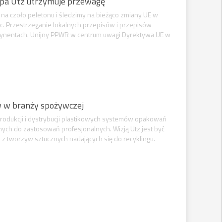
upa Utz utrzymuje przewagę
 czoło peletonu i śledzimy na bieżąco zmiany UE w
jąc. Przestrzeganie lokalnych przepisów i przepisów
ntynentach. Unijny PPWR w centrum uwagi Dyrektywa UE w
w w branży spożywczej
rodukcji i dystrybucji plastikowych systemów opakowań
znych do zastosowań profesjonalnych. Wizją Utz jest być
z tworzyw sztucznych nadających się do recyklingu.