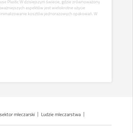
euse Plastic W dzisiejszym świecie, gdzie zrównoważony
ajważniejszych aspektów jest wielokrotne użycie
 minimalizowanie kosztów jednorazowych opakowań. W
sektor mleczarski
Ludzie mleczarstwa