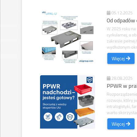
05.12.2025
Od odpadów 
W 2025 roku na 
cyrkularnej, a 
zakresie pełnej
wydłużonym okre
Więcej
28.08.2025
PPWR w prakt
Rozporządzenie
rozwoju, który j
intralogistyki,
warto skorzystać
Więcej