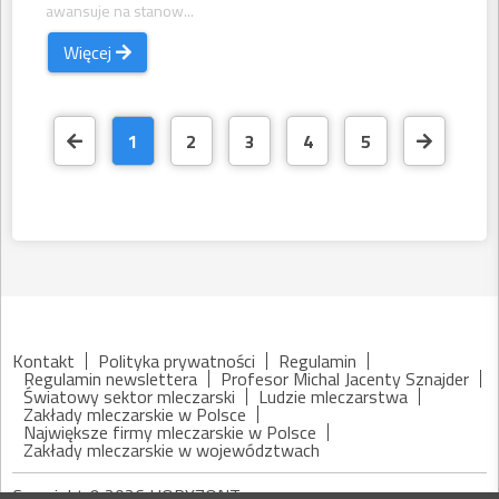
awansuje na stanow...
Więcej
1
2
3
4
5
Kontakt
Polityka prywatności
Regulamin
Regulamin newslettera
Profesor Michal Jacenty Sznajder
Światowy sektor mleczarski
Ludzie mleczarstwa
Zakłady mleczarskie w Polsce
Największe firmy mleczarskie w Polsce
Zakłady mleczarskie w województwach
Copyright © 2026 HORYZONT