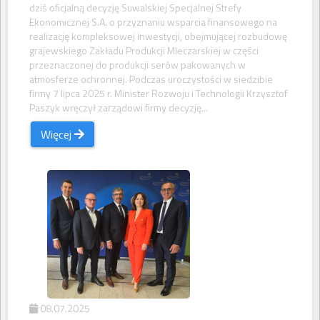
dziś oficjalną decyzję Suwalskiej Specjalnej Strefy
Ekonomicznej S.A. o przyznaniu wsparcia finansowego na
realizację kompleksowej inwestycji, obejmującej rozbudowę
grajewskiego Zakładu Produkcji Mleczarskiej w części
przeznaczonej do produkcji serów pakowanych w
atmosferze ochronnej. Podczas uroczystości w siedzibie
firmy 7 lipca 2025 r. Minister Rozwoju i Technologii Krzysztof
Paszyk wręczył zarządowi firmy decyzję...
Więcej
08.07.2025