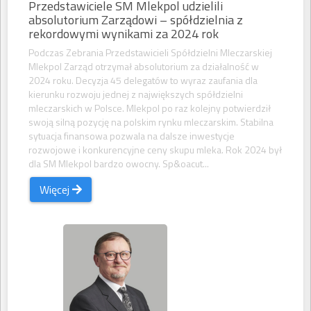
Przedstawiciele SM Mlekpol udzielili
absolutorium Zarządowi – spółdzielnia z
rekordowymi wynikami za 2024 rok
Podczas Zebrania Przedstawicieli Spółdzielni Mleczarskiej
Mlekpol Zarząd otrzymał absolutorium za działalność w
2024 roku. Decyzja 45 delegatów to wyraz zaufania dla
kierunku rozwoju jednej z największych spółdzielni
mleczarskich w Polsce. Mlekpol po raz kolejny potwierdził
swoją silną pozycję na polskim rynku mleczarskim. Stabilna
sytuacja finansowa pozwala na dalsze inwestycje
rozwojowe i konkurencyjne ceny skupu mleka. Rok 2024 był
dla SM Mlekpol bardzo owocny. Sp&oacut...
Więcej