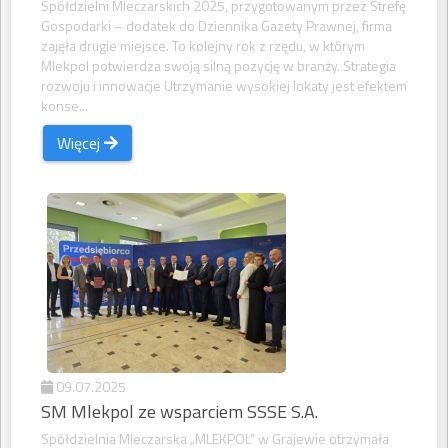
Spółdzielni Mleczarskich 2025, przygotowanym przez Strefę
Gospodarki – dodatek do Dziennika Gazety Prawnej, firma
zajęła drugie miejsce. To kolejny rok z rzędu, w którym
Mlekpol potwierdza swoją silną pozycję w branży. Strategia
rozwoju i innowacje Utrzymanie wysokiej lokaty jest efektem
konse...
Więcej
09.07.2025
SM Mlekpol ze wsparciem SSSE S.A.
Spółdzielnia Mleczarska „MLEKPOL" w Grajewie otrzymała