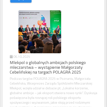
06.10.2025
Mlekpol o globalnych ambicjach polskiego
mleczarstwa – wystąpienie Małgorzaty
Cebelińskiej na targach POLAGRA 2025
Podczas targów POLAGRA 2025 w Poznaniu, Małgorzata
Cebelińska, Wiceprezes Zarządu Spółdzielni Mleczarskiej
Mlekpol, wzięła udział w debacie pt. „Lokalne korzenie,
globalne ambicje – jak eksport otwiera nowe rynki”. Dyskusja
poświęcona była rosnącej roli polskiego eksportu
spożywczego i wyzwaniom, jakie stoją przed rodzimymi