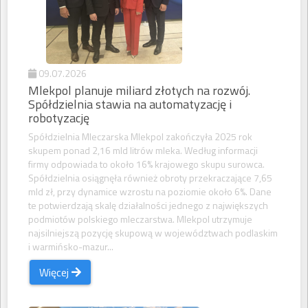
09.07.2026
Mlekpol planuje miliard złotych na rozwój.
Spółdzielnia stawia na automatyzację i
robotyzację
Spółdzielnia Mleczarska Mlekpol zakończyła 2025 rok
skupem ponad 2,16 mld litrów mleka. Według informacji
firmy odpowiada to około 16% krajowego skupu surowca.
Spółdzielnia osiągnęła również obroty przekraczające 7,65
mld zł, przy dynamice wzrostu na poziomie około 6%. Dane
te potwierdzają skalę działalności jednego z największych
podmiotów polskiego mleczarstwa. Mlekpol utrzymuje
najsilniejszą pozycję skupową w województwach podlaskim
i warmińsko-mazur...
Więcej