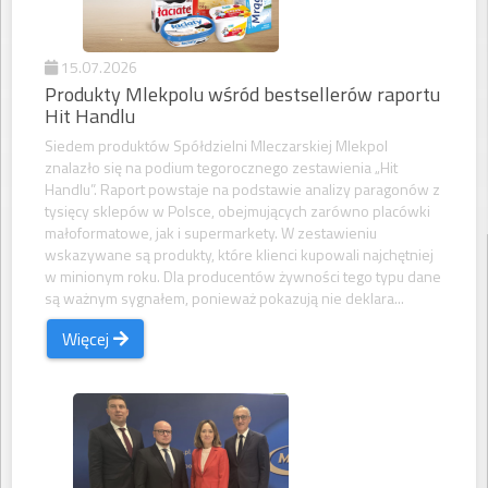
15.07.2026
Produkty Mlekpolu wśród bestsellerów raportu
Hit Handlu
Siedem produktów Spółdzielni Mleczarskiej Mlekpol
znalazło się na podium tegorocznego zestawienia „Hit
Handlu”. Raport powstaje na podstawie analizy paragonów z
tysięcy sklepów w Polsce, obejmujących zarówno placówki
małoformatowe, jak i supermarkety. W zestawieniu
wskazywane są produkty, które klienci kupowali najchętniej
w minionym roku. Dla producentów żywności tego typu dane
są ważnym sygnałem, ponieważ pokazują nie deklara...
Więcej