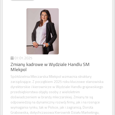
07.01.2025
Zmiany kadrowe w Wydziale Handlu SM
Mlekpol
Spółdzielnia Mleczarska Mlekpol wzmacnia struktury
zarządzające. Z początkiem 2025 roku kluczowe stanowiska
dyrektorskie i kierownicze w Wydziale Handlu grajewskiego
przedsiębiorstwa objęły osoby z wieloletnim
doświadczeniem w branży mleczarskiej. Zmiany te są
odpowiedzią na dynamiczny rozwój firmy, jak i na rosnące
wymagania rynku, tak w Polsce, jak i zagranicą. Dorota
Grabowska, dotychczasowa Kierownik Działu Marketingu,