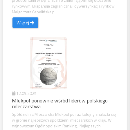
producentami w dynamicznie zmieniającym się otoczeniu
rynkowym. Ekspansja zagraniczna i dywersyfikacja rynków
Małgorzata Cebelińska p...
Więcej
12.09.2025
Mlekpol ponownie wśród liderów polskiego
mleczarstwa
Spółdzielnia Mleczarska Mlekpol po raz kolejny znalazła się
w gronie najlepszych spółdzielni mleczarskich w kraju. W
najnowszym Ogólnopolskim Rankingu Najlepszych