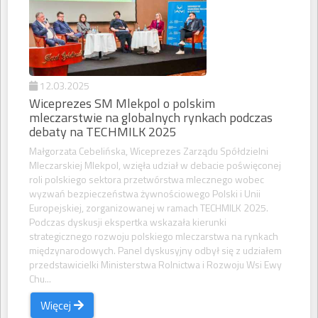
12.03.2025
Wiceprezes SM Mlekpol o polskim
mleczarstwie na globalnych rynkach podczas
debaty na TECHMILK 2025
Małgorzata Cebelińska, Wiceprezes Zarządu Spółdzielni
Mleczarskiej Mlekpol, wzięła udział w debacie poświęconej
roli polskiego sektora przetwórstwa mlecznego wobec
wyzwań bezpieczeństwa żywnościowego Polski i Unii
Europejskiej, zorganizowanej w ramach TECHMILK 2025.
Podczas dyskusji ekspertka wskazała kierunki
strategicznego rozwoju polskiego mleczarstwa na rynkach
międzynarodowych. Panel dyskusyjny odbył się z udziałem
przedstawicielki Ministerstwa Rolnictwa i Rozwoju Wsi Ewy
Chu...
Więcej