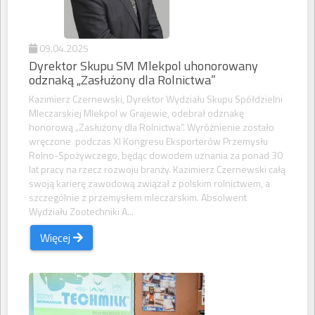
09.04.2025
Dyrektor Skupu SM Mlekpol uhonorowany
odznaką „Zasłużony dla Rolnictwa”
Kazimierz Czernewski, Dyrektor Wydziału Skupu Spółdzielni
Mleczarskiej Mlekpol w Grajewie, odebrał odznakę
honorową „Zasłużony dla Rolnictwa”. Wyróżnienie zostało
wręczone podczas XI Kongresu Eksporterów Przemysłu
Rolno-Spożywczego, będąc dowodem uznania za ponad 30
lat pracy na rzecz rozwoju branży. Kazimierz Czernewski całą
swoją karierę zawodową związał z polskim rolnictwem, a
szczególnie z przemysłem mleczarskim. Absolwent
Wydziału Zootechniki A...
Więcej