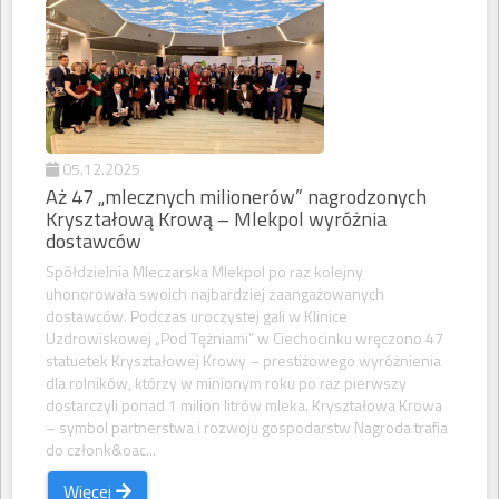
05.12.2025
Aż 47 „mlecznych milionerów” nagrodzonych
Kryształową Krową – Mlekpol wyróżnia
dostawców
Spółdzielnia Mleczarska Mlekpol po raz kolejny
uhonorowała swoich najbardziej zaangażowanych
dostawców. Podczas uroczystej gali w Klinice
Uzdrowiskowej „Pod Tężniami” w Ciechocinku wręczono 47
statuetek Kryształowej Krowy – prestiżowego wyróżnienia
dla rolników, którzy w minionym roku po raz pierwszy
dostarczyli ponad 1 milion litrów mleka. Kryształowa Krowa
– symbol partnerstwa i rozwoju gospodarstw Nagroda trafia
do członk&oac...
Więcej